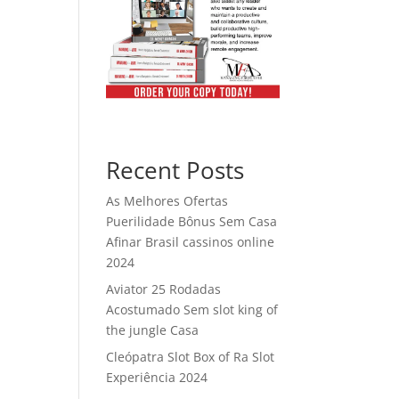
Recent Posts
As Melhores Ofertas
Puerilidade Bônus Sem Casa
Afinar Brasil cassinos online
2024
Aviator 25 Rodadas
Acostumado Sem slot king of
the jungle Casa
Cleópatra Slot Box of Ra Slot
Experiência 2024